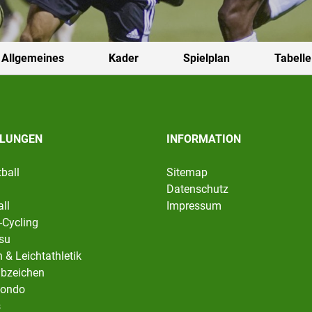
Allgemeines
Kader
Spielplan
Tabelle
ILUNGEN
INFORMATION
ball
Sitemap
Datenschutz
ll
Impressum
-Cycling
tsu
 & Leichtathletik
abzeichen
ondo
s