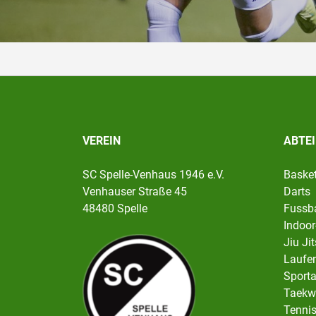
VEREIN
ABTE
SC Spelle-Venhaus 1946 e.V.
Basket
Venhauser Straße 45
Darts
48480 Spelle
Fussba
Indoor
Jiu Ji
Laufen
Sport
Taekw
Tenni