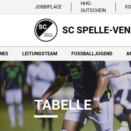
HHG-
JOBBIPLACE
K
GUTSCHEIN
SC SPELLE-VE
NES
LEITUNGSTEAM
FUSSBALLJUGEND
A
TABELLE