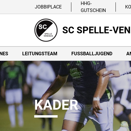
HHG-
JOBBIPLACE
K
GUTSCHEIN
SC SPELLE-VE
NES
LEITUNGSTEAM
FUSSBALLJUGEND
A
KADER