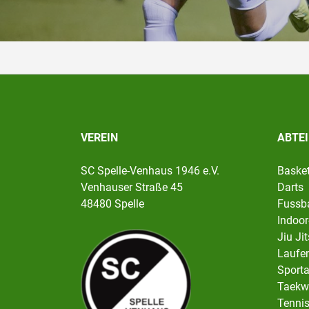
VEREIN
ABTE
SC Spelle-Venhaus 1946 e.V.
Basket
Venhauser Straße 45
Darts
48480 Spelle
Fussba
Indoor
Jiu Ji
Laufen
Sport
Taekw
Tenni