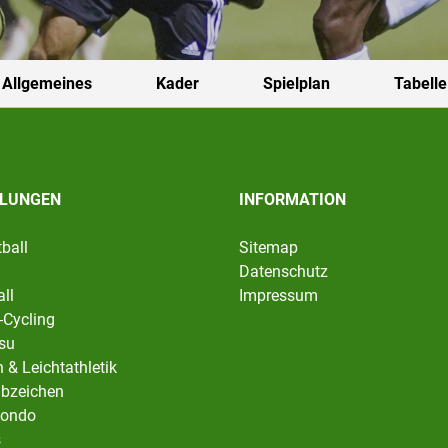
Allgemeines
Kader
Spielplan
Tabelle
ILUNGEN
INFORMATION
ball
Sitemap
Datenschutz
ll
Impressum
-Cycling
tsu
 & Leichtathletik
abzeichen
ondo
s