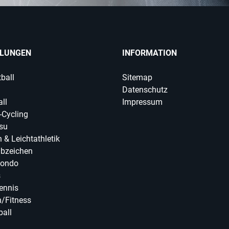
ILUNGEN
INFORMATION
ball
Sitemap
Datenschutz
ll
Impressum
-Cycling
tsu
 & Leichtathletik
abzeichen
ondo
s
ennis
/Fitness
ball