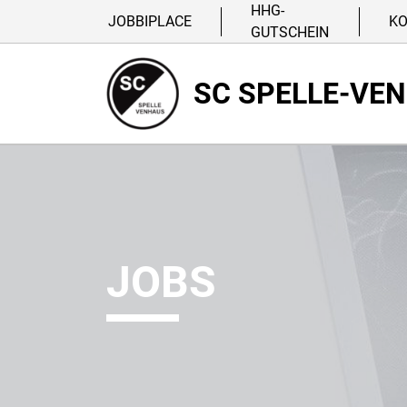
HHG-
JOBBIPLACE
K
GUTSCHEIN
SC SPELLE-VE
JOBS