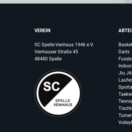
VEREIN
ABTE
SC Spelle-Venhaus 1946 e.V.
Basket
Venhauser Straße 45
Darts
48480 Spelle
Fussba
Indoor
Jiu Ji
Laufen
Sport
Taekw
Tenni
Tischt
Turnen
Volley