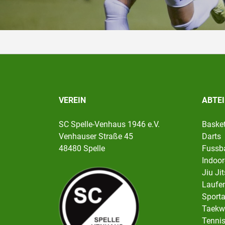
VEREIN
ABTE
SC Spelle-Venhaus 1946 e.V.
Basket
Venhauser Straße 45
Darts
48480 Spelle
Fussba
Indoor
Jiu Ji
Laufen
Sport
Taekw
Tenni