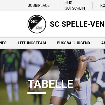
HHG-
JOBBIPLACE
K
GUTSCHEIN
SC SPELLE-VE
NES
LEITUNGSTEAM
FUSSBALLJUGEND
A
TABELLE