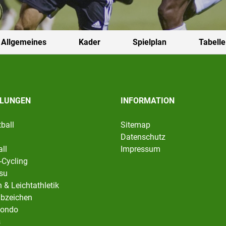
Allgemeines
Kader
Spielplan
Tabelle
ILUNGEN
INFORMATION
ball
Sitemap
Datenschutz
ll
Impressum
-Cycling
tsu
 & Leichtathletik
abzeichen
ondo
s