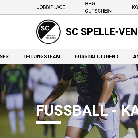
HHG-
JOBBIPLACE
K
GUTSCHEIN
SC SPELLE-VE
NES
LEITUNGSTEAM
FUSSBALLJUGEND
A
FUSSBALL - K