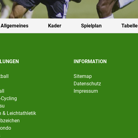
Allgemeines
Kader
Spielplan
Tabelle
ILUNGEN
INFORMATION
ball
Sitemap
Datenschutz
ll
Impressum
-Cycling
tsu
 & Leichtathletik
abzeichen
ondo
s