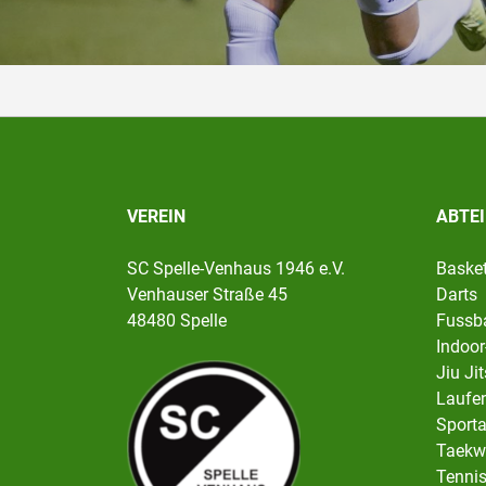
VEREIN
ABTE
SC Spelle-Venhaus 1946 e.V.
Basket
Venhauser Straße 45
Darts
48480 Spelle
Fussba
Indoor
Jiu Ji
Laufen
Sport
Taekw
Tenni