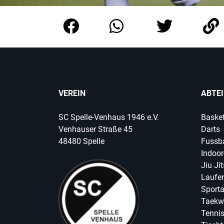
VEREIN
ABTE
SC Spelle-Venhaus 1946 e.V.
Basket
Venhauser Straße 45
Darts
48480 Spelle
Fussba
Indoor
Jiu Ji
Laufen
Sport
Taekw
Tenni