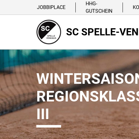
HHG-
JOBBIPLACE
K
GUTSCHEIN
SC SPELLE-VE
WINTERSAISON
REGIONSKLASS
III