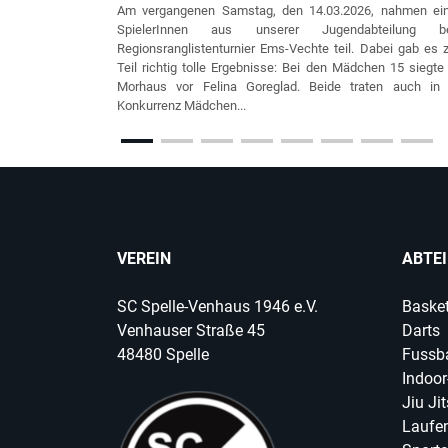
Am vergangenen Samstag, den 14.03.2026, nahmen ein
SpielerInnen aus unserer Jugendabteilung b
Regionsranglistenturnier Ems-Vechte teil. Dabei gab es
Teil richtig tolle Ergebnisse: Bei den Mädchen 15 siegte
Morhaus vor Felina Goreglad. Beide traten auch in 
Konkurrenz Mädchen...
VEREIN
ABTE
SC Spelle-Venhaus 1946 e.V.
Basket
Venhauser Straße 45
Darts
48480 Spelle
Fussba
Indoor
Jiu Ji
Laufen