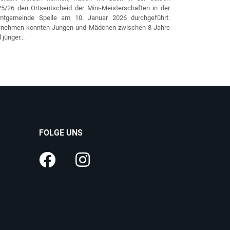
Traditionsgem
5/26 den Ortsentscheid der Mini-Meisterschaften in der
alljährlichen V
mtgemeinde Spelle am 10. Januar 2026 durchgeführt.
kurzen Winterp
ilnehmen konnten Jungen und Mädchen zwischen 8 Jahre
Punktspielen 
 jünger...
Datum als auch
FOLGE UNS