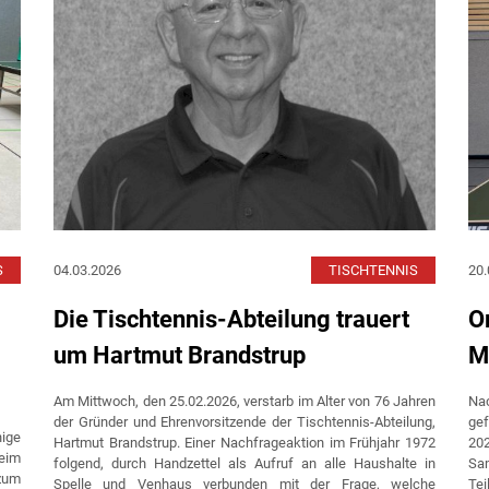
S
04.03.2026
TISCHTENNIS
20.
Die Tischtennis-Abteilung trauert
O
um Hartmut Brandstrup
M
Am Mittwoch, den 25.02.2026, verstarb im Alter von 76 Jahren
Na
der Gründer und Ehrenvorsitzende der Tischtennis-Abteilung,
ge
ige
Hartmut Brandstrup. Einer Nachfrageaktion im Frühjahr 1972
202
eim
folgend, durch Handzettel als Aufruf an alle Haushalte in
Sa
 zum
Spelle und Venhaus verbunden mit der Frage, welche
Te