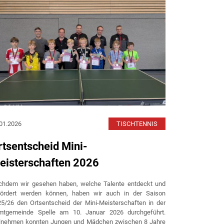
01.2026
TISCHTENNIS
14.01.2026
rtsentscheid Mini-
Volles 
eisterschaften 2026
Rückrun
Vorgabet
chdem wir gesehen haben, welche Talente entdeckt und
fördert werden können, haben wir auch in der Saison
Traditionsgem
5/26 den Ortsentscheid der Mini-Meisterschaften in der
alljährlichen V
mtgemeinde Spelle am 10. Januar 2026 durchgeführt.
kurzen Winterp
ilnehmen konnten Jungen und Mädchen zwischen 8 Jahre