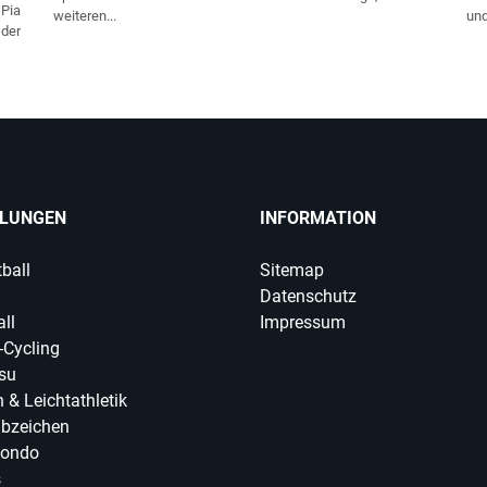
 Pia
weiteren...
und
der
ILUNGEN
INFORMATION
ball
Sitemap
Datenschutz
ll
Impressum
-Cycling
tsu
 & Leichtathletik
abzeichen
ondo
s