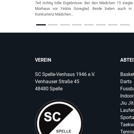
Teil richtig tolle Ergebnisse: Bei den Mädchen 15 siegte
Morhaus vor Felina Goreglad. Beide traten auch in 
Konkurrenz Mädchen...
VEREIN
ABTE
SC Spelle-Venhaus 1946 e.V.
Basket
Venhauser Straße 45
Darts
48480 Spelle
Fussba
Indoor
Jiu Ji
Laufen
Sport
Taekw
Tenni