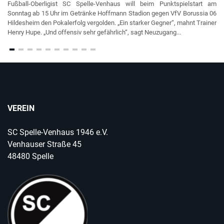
Fußball-Oberligist SC Spelle-Venhaus will beim Punktspielstart am
Sonntag ab 15 Uhr im Getränke Hoffmann Stadion gegen VfV Borussia 06
Hildesheim den Pokalerfolg vergolden. „Ein starker Gegner“, mahnt Trainer
Henry Hupe. „Und offensiv sehr gefährlich“, sagt Neuzugang...
VEREIN
SC Spelle-Venhaus 1946 e.V.
Venhauser Straße 45
48480 Spelle