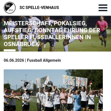
SC SPELLE-VENHAUS
MEISTERSCHAFT, POKALSIEG,
AUFSTIEG: SONNTAG EHRUNG DER
SPELLER FUSSBALLERINNEN IN O
SNABRÜCK
06.06.2026 | Fussball Allgemein