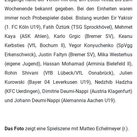
Wochenende bekannt gegeben. Bei den Einheiten waren
immer noch Probespieler dabei. Bislang wurden E
ir Yakisir
(1. FC Köln U19), Fatih Öztürk (TSG Sprockhövel), Mehmet
Kaya (ASK Ahlen), Karlo Grgic (Bremer SV), Keanu
Kerbsties (VfL Bochum II), Yegor Konyuchenko (SpVgg
Erkenschwick), Justin Faltyn (Bremer SV), Mika Westerhus
(eigene Jugend), Hassan Mohamad (Arminia Bielefeld II),
Rohin Shivani (VfB Lübeck/VfL Osnabrück),
Julien
Kurowski (Bayer 04 Leverkusen U19), Nedzhib Hadzha
(KFC Uerdingen), Dimitrie Deumi-Nappi (Austria Klagenfurt)
und Johann Deumi-Nappi (Alemannia Aachen U19).
Das Foto
zeigt eine Spielszene mit Matteo Echelmeyer (r.).