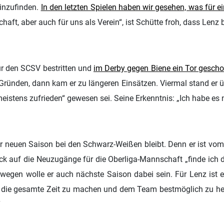
einzufinden.
In den letzten Spielen haben wir gesehen, was für ei
chaft, aber auch für uns als Verein“, ist Schütte froh, dass Lenz
ür den SCSV bestritten und
im Derby gegen Biene ein Tor gescho
 Gründen, dann kam er zu längeren Einsätzen. Viermal stand er 
stens zufrieden“ gewesen sei. Seine Erkenntnis: „Ich habe es nich
 der neuen Saison bei den Schwarz-Weißen bleibt. Denn er ist vo
k auf die Neuzugänge für die Oberliga-Mannschaft „finde ich das
swegen wolle er auch nächste Saison dabei sein. Für Lenz ist es
ber die gesamte Zeit zu machen und dem Team bestmöglich zu helf
“