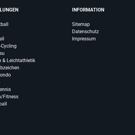
ILUNGEN
INFORMATION
ball
Sitemap
Datenschutz
ll
Impressum
-Cycling
tsu
 & Leichtathletik
abzeichen
ondo
s
ennis
/Fitness
ball