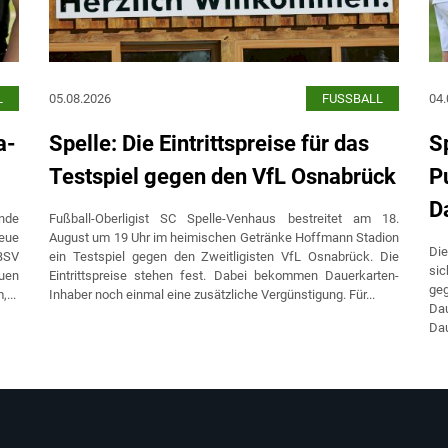
L
05.08.2026
FUSSBALL
04.
a-
Spelle: Die Eintrittspreise für das
S
Testspiel gegen den VfL Osnabrück
P
D
nde
Fußball-Oberligist SC Spelle-Venhaus bestreitet am 18.
neue
August um 19 Uhr im heimischen Getränke Hoffmann Stadion
Die
BSV
ein Testspiel gegen den Zweitligisten VfL Osnabrück. Die
sic
auen
Eintrittspreise stehen fest. Dabei bekommen Dauerkarten-
ge
...
Inhaber noch einmal eine zusätzliche Vergünstigung. Für...
Dau
Dau