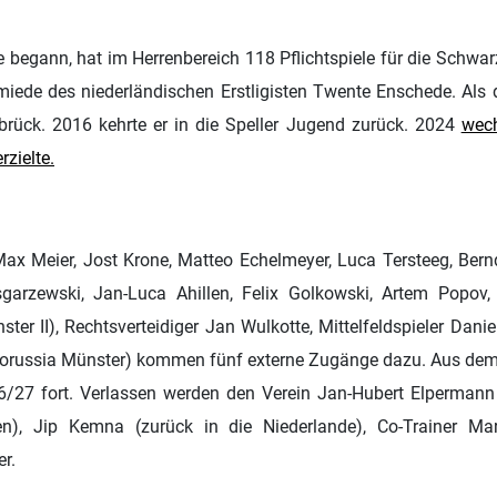
e begann, hat im Herrenbereich 118 Pflichtspiele für die Schwa
miede des niederländischen Erstligisten Twente Enschede. Als de
ück. 2016 kehrte er in die Speller Jugend zurück. 2024
wech
rzielte.
x Meier, Jost Krone, Matteo Echelmeyer, Luca Tersteeg, Bernd
sgarzewski, Jan-Luca Ahillen, Felix Golkowski, Artem Popo
ter II), Rechtsverteidiger Jan Wulkotte, Mittelfeldspieler Danie
Borussia Münster) kommen fünf externe Zugänge dazu. Aus dem 
6/27 fort. Verlassen werden den Verein Jan-Hubert Elpermann
n), Jip Kemna (zurück in die Niederlande), Co-Trainer Ma
r.