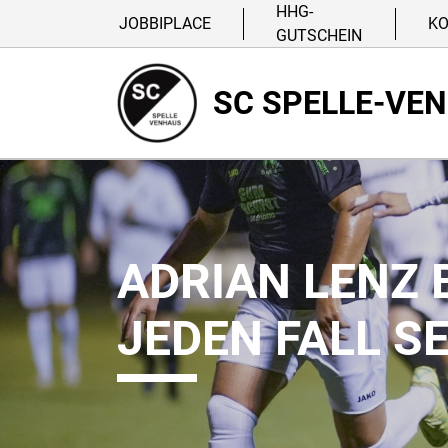
HHG-
JOBBIPLACE
K
GUTSCHEIN
SC SPELLE-VE
ADRIAN LENZ B
JEDEN FALL S