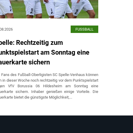
08.2026
FUSSBALL
03.08.2026
pelle: Rechtzeitig zum
Spelle i
unktspielstart am Sonntag eine
genutzt 
auerkarte sichern
Gegner 
 Fans des Fußball-Oberligisten SC Spelle-Venhaus können
Der SC Spelle
h in dieser Woche noch rechtzeitig vor dem Punktspielstart
Heeslinger SC
gen VfV Borussia 06 Hildesheim am Sonntag eine
eingezogen. En
erkarte sichern. Inhaber genießen einige Vorteile. Die
Verantwortli
erkarte bietet die günstigste Möglichkeit,...
Stadion nach 
„Das war...